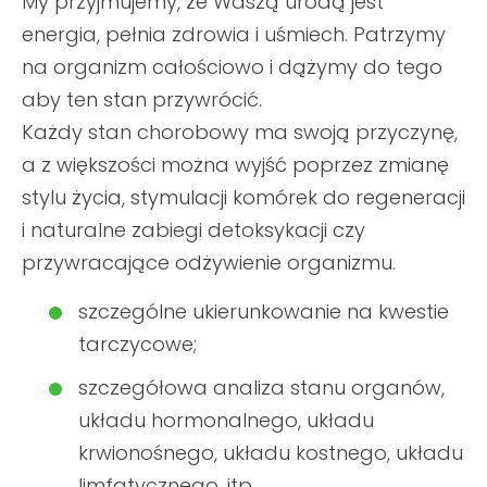
My przyjmujemy, że Waszą urodą jest
Kontakt
energia, pełnia zdrowia i uśmiech. Patrzymy
Aktualności
na organizm całościowo i dążymy do tego
aby ten stan przywrócić.
Każdy stan chorobowy ma swoją przyczynę,
a z większości można wyjść poprzez zmianę
stylu życia, stymulacji komórek do regeneracji
i naturalne zabiegi detoksykacji czy
przywracające odżywienie organizmu.
szczególne ukierunkowanie na kwestie
tarczycowe;
szczegółowa analiza stanu organów,
układu hormonalnego, układu
krwionośnego, układu kostnego, układu
limfatycznego, itp.