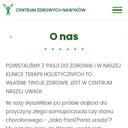
Strona główna
O nas
Oferta terapi
ANALIZA STANU ORGANIZMU
POWSTALIŚMY Z PASJI DO ZDROWIA I W NASZEJ
Life Flow Therapy
KLINICE TERAPII HOLISTYCZNYCH TO
Cennik
WŁAŚNIE TWOJE ZDROWIE JEST W CENTRUM
NASZEJ UWAGI
ANALIZA STANU ORGANIZMU 900 zł
Ile razy słyszeliście po próbie dojścia do
Life Flow Therapy 500 ZŁ
przyczyny złego samopoczucia czy stanu
O nas
chorobowego - „taka Pani/Pana uroda"?