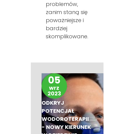
problemów,
zanim staną się
poważniejsze i
bardziej
skomplikowane.
05
wrz
2023
ODKRYJ
POTENCJAŁ
WODOROTERAPII
- NOWY KIERUNEK