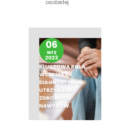
osobistej.
06
wrz
2023
KLUCZOWA ROLA
WCZESNEJ
DIAGNOSTYKI W
UTRZYMANIU
ZDROWYCH
NAWYKÓW