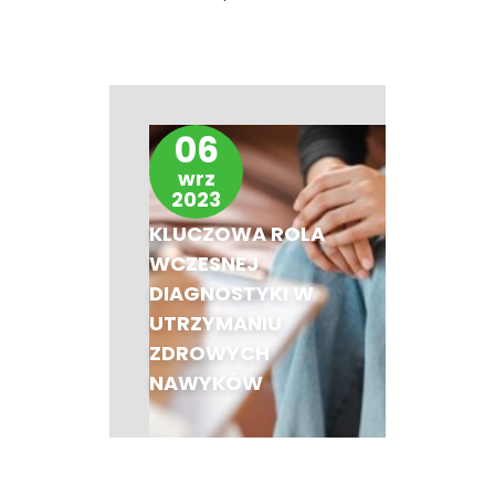
06
wrz
2023
KLUCZOWA ROLA
WCZESNEJ
DIAGNOSTYKI W
UTRZYMANIU
ZDROWYCH
NAWYKÓW