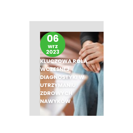
06
wrz
2023
KLUCZOWA ROLA
WCZESNEJ
DIAGNOSTYKI W
UTRZYMANIU
ZDROWYCH
NAWYKÓW