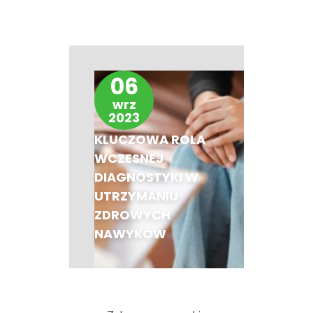
06
wrz
2023
KLUCZOWA ROLA
WCZESNEJ
DIAGNOSTYKI W
UTRZYMANIU
ZDROWYCH
NAWYKÓW