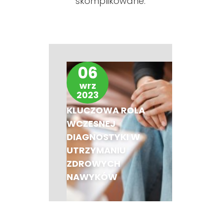
skomplikowane.
06
wrz
2023
KLUCZOWA ROLA
WCZESNEJ
DIAGNOSTYKI W
UTRZYMANIU
ZDROWYCH
NAWYKÓW