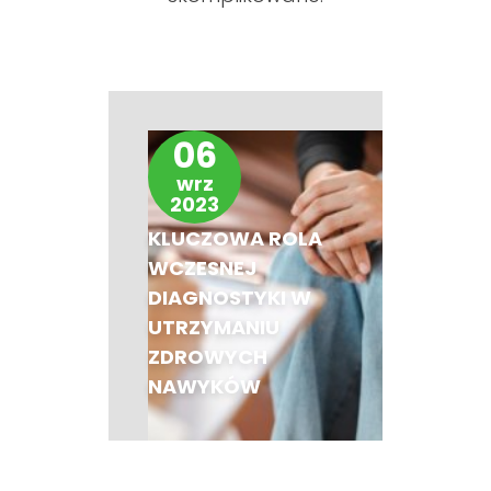
06
wrz
2023
KLUCZOWA ROLA
WCZESNEJ
DIAGNOSTYKI W
UTRZYMANIU
ZDROWYCH
NAWYKÓW