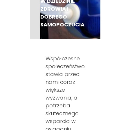
W DZIEDZINIE
ZDROWIA I
DOBREGO
SAMOPOCZUCIA
Współczesne
społeczeństwo
stawia przed
nami coraz
większe
wyzwania, a
potrzeba
skutecznego
wsparcia w
osiąganiu